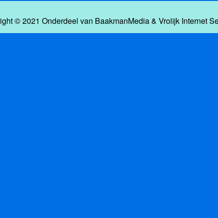
ight © 2021 Onderdeel van
BaakmanMedia
&
Vrolijk Internet S