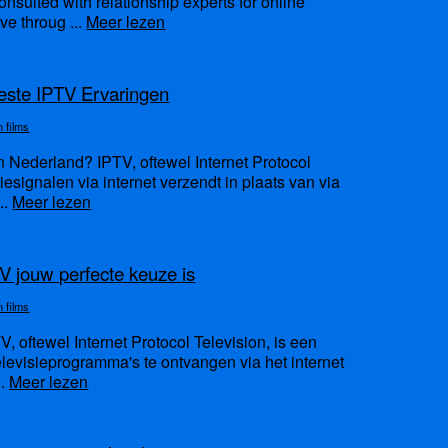
onsulted with relationship experts for online
ove throug ...
Meer lezen
este IPTV Ervaringen
n films
n Nederland? IPTV, oftewel Internet Protocol
siesignalen via internet verzendt in plaats van via
..
Meer lezen
jouw perfecte keuze is
n films
, oftewel Internet Protocol Television, is een
elevisieprogramma's te ontvangen via het internet
..
Meer lezen