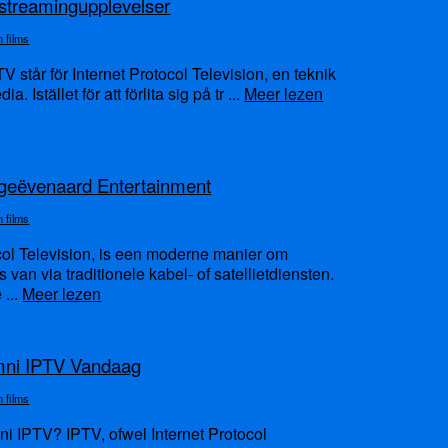
 streamingupplevelser
n films
TV står för Internet Protocol Television, en teknik
Istället för att förlita sig på tr ...
Meer lezen
ngeëvenaard Entertainment
n films
ocol Television, is een moderne manier om
ts van via traditionele kabel- of satellietdiensten.
 ...
Meer lezen
mni IPTV Vandaag
n films
 IPTV? IPTV, ofwel Internet Protocol