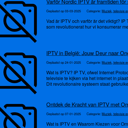
Varför Nordic IPTV är framtiden för
Geplaatst op 03-03-2025
Categorie:
Muziek, televisie e
Vad är IPTV och varför är det viktigt? IP 
som revolutionerat hur vi konsumerar media. 
IPTV in België: Jouw Deur naar O
Geplaatst op 24-01-2025
Categorie:
Muziek, televisie e
Wat is IPTV? IP TV, ofwel Internet Prot
televisie te kijken via het internet in plaa
Dit revolutionaire systeem staat gebruike
Ontdek de Kracht van IPTV met O
Geplaatst op 07-01-2025
Categorie:
Muziek, televisie e
Wat is IPTV en Waarom Kiezen voor Omni