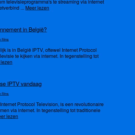
 om televisieprogramma's te streaming via internet
etverbind ...
Meer lezen
nnement in België?
n films
jk is in België IPTV, oftewel Internet Protocol
isie te kijken via internet. In tegenstelling tot
 lezen
dse IPTV vandaag
n films
nternet Protocol Television, is een revolutionaire
n via internet. In tegenstelling tot traditionele
er lezen