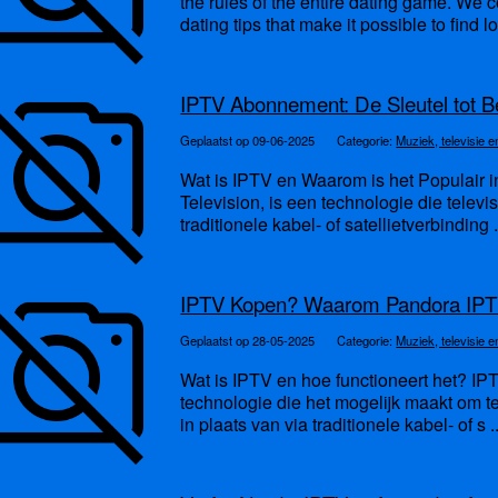
the rules of the entire dating game. We c
dating tips that make it possible to find l
IPTV Abonnement: De Sleutel tot B
Geplaatst op 09-06-2025
Categorie:
Muziek, televisie e
Wat is IPTV en Waarom is het Populair i
Television, is een technologie die televi
traditionele kabel- of satellietverbinding .
IPTV Kopen? Waarom Pandora IPTV 
Geplaatst op 28-05-2025
Categorie:
Muziek, televisie e
Wat is IPTV en hoe functioneert het? IPTV
technologie die het mogelijk maakt om t
in plaats van via traditionele kabel- of s .